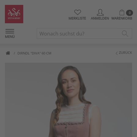
0
MERKLISTE
ANMELDEN
WARENKORB
MENÜ
ZURÜCK
DIRNDL "DIVA" 60 CM
Artikelbilder überspringen