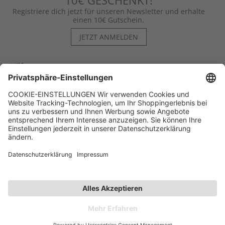
10€ GESCHENKT!
Registriere dich jetzt für unseren Newsletter und erhalte
einen 10€ Gutschein.
JETZT ANMELDEN
Hilfe
Kontakt
Kategorien
Unternehmen
Follow us
Affiliate-Partner­programm