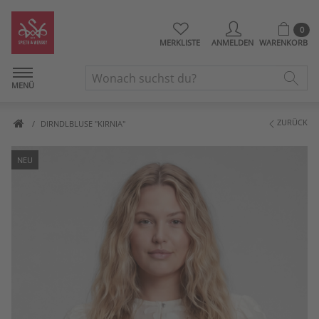
0
MERKLISTE
ANMELDEN
WARENKORB
MENÜ
ZURÜCK
DIRNDLBLUSE "KIRNIA"
NEU
Artikelbilder überspringen