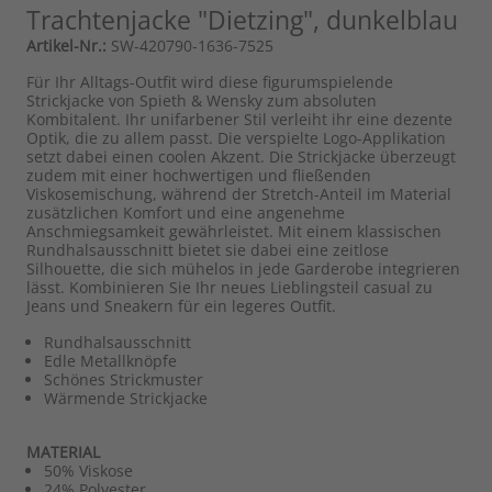
Trachtenjacke "Dietzing", dunkelblau
Artikel-Nr.:
SW-420790-1636-7525
Für Ihr Alltags-Outfit wird diese figurumspielende
Strickjacke von Spieth & Wensky zum absoluten
Kombitalent. Ihr unifarbener Stil verleiht ihr eine dezente
Optik, die zu allem passt. Die verspielte Logo-Applikation
setzt dabei einen coolen Akzent. Die Strickjacke überzeugt
zudem mit einer hochwertigen und fließenden
Viskosemischung, während der Stretch-Anteil im Material
zusätzlichen Komfort und eine angenehme
Anschmiegsamkeit gewährleistet. Mit einem klassischen
Rundhalsausschnitt bietet sie dabei eine zeitlose
Silhouette, die sich mühelos in jede Garderobe integrieren
lässt. Kombinieren Sie Ihr neues Lieblingsteil casual zu
Jeans und Sneakern für ein legeres Outfit.
Rundhalsausschnitt
Edle Metallknöpfe
Schönes Strickmuster
Wärmende Strickjacke
MATERIAL
50% Viskose
24% Polyester