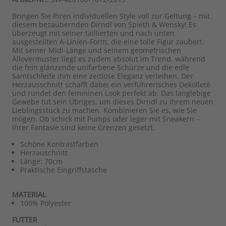
Bringen Sie Ihren individuellen Style voll zur Geltung – mit
diesem bezaubernden Dirndl von Spieth & Wensky! Es
überzeugt mit seiner taillierten und nach unten
ausgestellten A-Linien-Form, die eine tolle Figur zaubert.
Mit seiner Midi-Länge und seinem geometrischen
Allovermuster liegt es zudem absolut im Trend, während
die fein glänzende unifarbene Schürze und die edle
Samtschleife ihm eine zeitlose Eleganz verleihen. Der
Herzausschnitt schafft dabei ein verführerisches Dekolleté
und rundet den femininen Look perfekt ab. Das langlebige
Gewebe tut sein Übriges, um dieses Dirndl zu Ihrem neuen
Lieblingsstück zu machen. Kombinieren Sie es, wie Sie
mögen. Ob schick mit Pumps oder leger mit Sneakern –
Ihrer Fantasie sind keine Grenzen gesetzt.
Schöne Kontrastfarben
Herzauschnitt
Länge: 70cm
Praktische Eingriffstasche
MATERIAL
100% Polyester
FUTTER