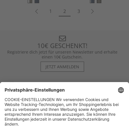
1
2
3
10€ GESCHENKT!
Registriere dich jetzt für unseren Newsletter und erhalte
einen 10€ Gutschein.
JETZT ANMELDEN
Hilfe
Kontakt
Kategorien