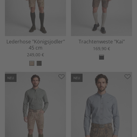
Lederhose "Königsjodler"
Trachtenweste "Kai"
45 cm
169,90 €
249,00 €
NEU
NEU